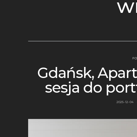
w
FO
Gdańsk, Apart
sesja do port
2025-12-04