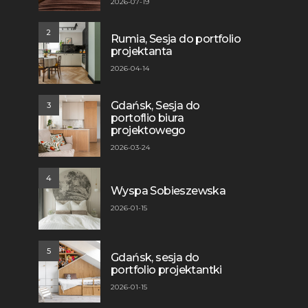
2026-07-19
2
Rumia, Sesja do portfolio
projektanta
2026-04-14
Gdańsk, Sesja do
3
portoflio biura
projektowego
2026-03-24
4
Wyspa Sobieszewska
2026-01-15
5
Gdańsk, sesja do
portfolio projektantki
2026-01-15