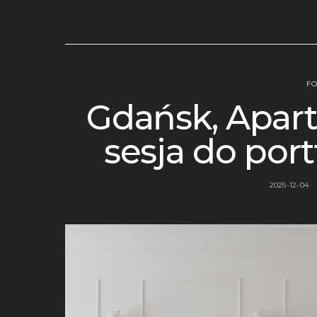
FO
Gdańsk, Apart
sesja do port
2025-12-04