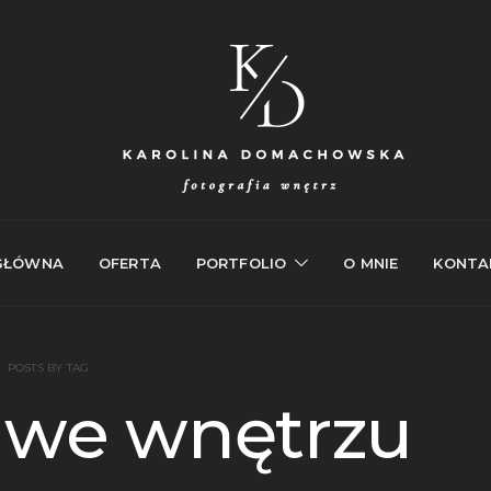
GŁÓWNA
OFERTA
PORTFOLIO
O MNIE
KONTA
POSTS BY TAG
 we wnętrzu