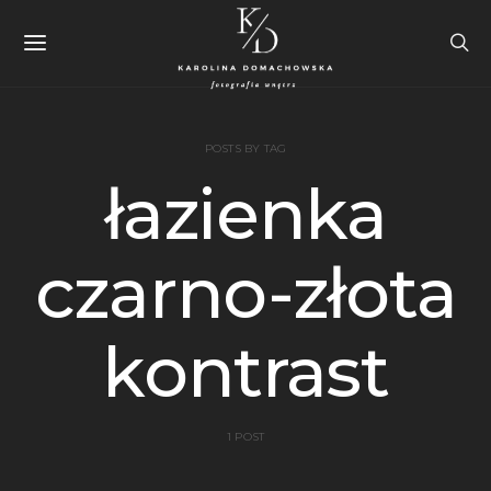
POSTS BY TAG
łazienka
czarno-złota
kontrast
1 POST