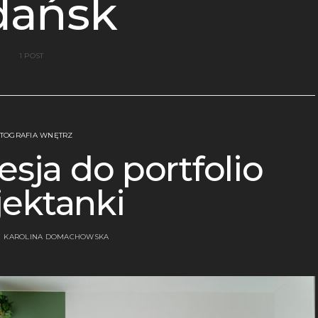
dańsk
1 POST
TOGRAFIA WNĘTRZ
esja do portfolio
jektanki
KAROLINA DOMACHOWSKA