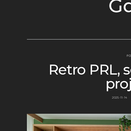
G
FO
Retro PRL, s
pro
2025-11-14