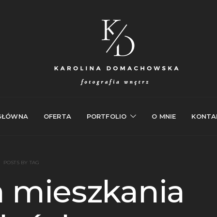
GŁÓWNA
OFERTA
PORTFOLIO
O MNIE
KONTA
POSTS BY TAG
a mieszkania